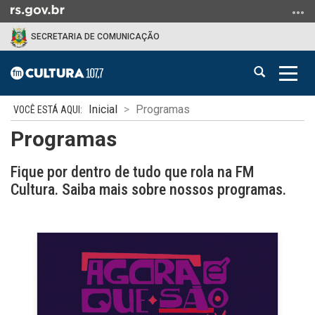
Ir
para
SECRETARIA DE COMUNICAÇÃO
o
conteúdo
Abrir
Alter
Ir
a
a
para
Início
busca
nave
o
Inicial
Programas
do
menu
Programas
conteúdo
Ir
para
Fique por dentro de tudo que rola na FM
a
Cultura. Saiba mais sobre nossos programas.
busca