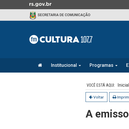
Ir
para
SECRETARIA DE COMUNICAÇÃO
o
conteúdo
Ir
para
o
menu
Ir
Início
para
Institucional
Programas
E
do
a
menu
Início
busca
do
Inicia
conteúdo
Voltar
Imprim
A emisso