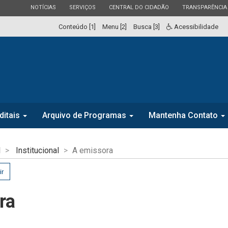
ESTADO
ESTADO
ESTADO
ESTADO
NOTÍCIAS
SERVIÇOS
CENTRAL DO CIDADÃO
TRANSPARÊNCIA
Conteúdo [1]
Menu [2]
Busca [3]
Acessibilidade
ditais
Arquivo de Programas
Mantenha Contato
l
Institucional
A emissora
ir
ra