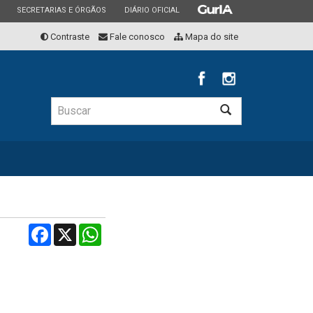
ESTADO
ESTADO
ESTADO
SECRETARIAS E ÓRGÃOS
DIÁRIO OFICIAL
Contraste
Fale conosco
Mapa do site
Buscar
Buscar
Facebook
X
WhatsApp