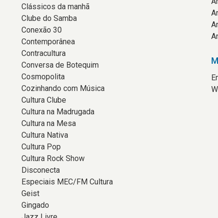
A
Clássicos da manhã
A
Clube do Samba
A
Conexão 30
A
Contemporânea
Contracultura
M
Conversa de Botequim
Cosmopolita
E
Cozinhando com Música
W
Cultura Clube
Cultura na Madrugada
Cultura na Mesa
Cultura Nativa
Cultura Pop
Cultura Rock Show
Disconecta
Especiais MEC/FM Cultura
Geist
Gingado
Jazz Livre