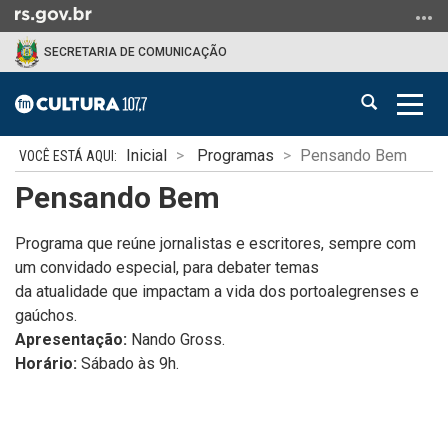
Ir
para
SECRETARIA DE COMUNICAÇÃO
o
conteúdo
Abrir
Alter
Ir
a
a
para
Início
busca
nave
o
Inicial
Programas
Pensando Bem
do
menu
Pensando Bem
conteúdo
Ir
para
Programa que reúne jornalistas e escritores, sempre com
a
um convidado especial, para debater temas
busca
da atualidade que impactam a vida dos portoalegrenses e
gaúchos.
Apresentação:
Nando Gross.
Horário:
Sábado às 9h.