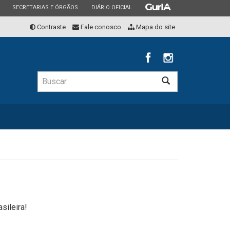
ESTADO
ESTADO
ESTADO
SECRETARIAS E ÓRGÃOS
DIÁRIO OFICIAL
Contraste
Fale conosco
Mapa do site
Buscar
Buscar
sileira!