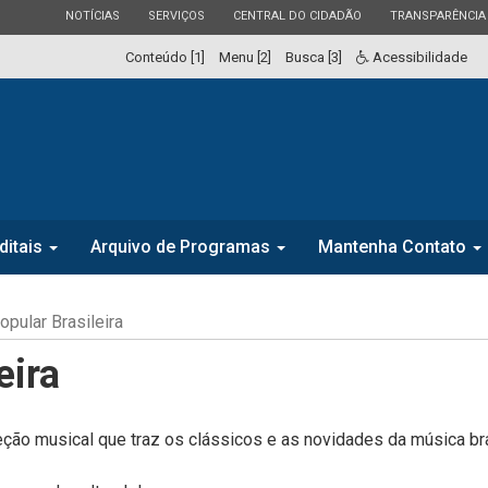
ESTADO
ESTADO
ESTADO
ESTADO
NOTÍCIAS
SERVIÇOS
CENTRAL DO CIDADÃO
TRANSPARÊNCIA
Conteúdo [1]
Menu [2]
Busca [3]
Acessibilidade
ditais
Arquivo de Programas
Mantenha Contato
pular Brasileira
eira
ção musical que traz os clássicos e as novidades da música bra