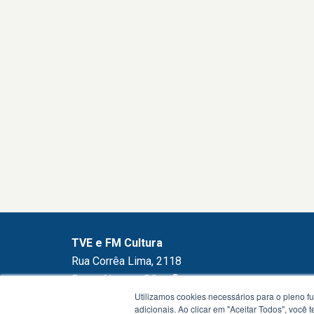
TVE e FM Cultura
Rua Corrêa Lima, 2118
Porto Alegre - RS -
mapa
Utilizamos cookies necessários para o pleno f
90850-250
adicionais. Ao clicar em "Aceitar Todos", você