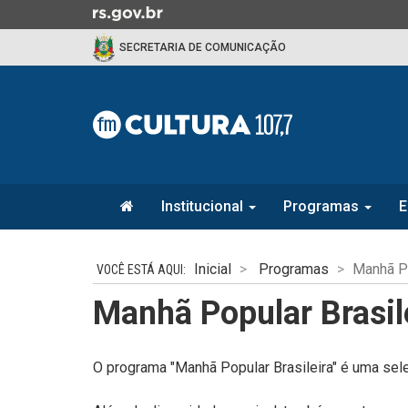
Ir
para
SECRETARIA DE COMUNICAÇÃO
o
conteúdo
Ir
para
o
menu
Ir
Início
para
Institucional
Programas
E
do
a
menu
Início
busca
do
Inicial
Programas
Manhã Po
conteúdo
Manhã Popular Brasil
O programa "Manhã Popular Brasileira" é uma sele