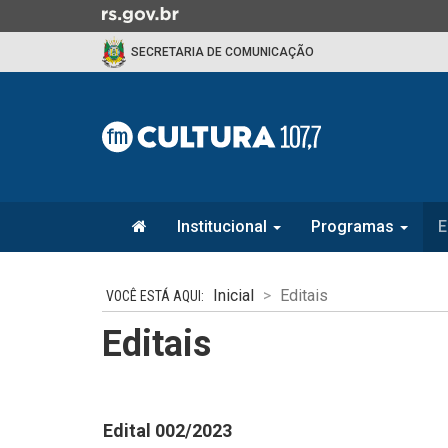
Ir
para
SECRETARIA DE COMUNICAÇÃO
o
conteúdo
Ir
para
o
menu
Ir
Início
para
Institucional
Programas
E
do
a
menu
Início
busca
do
Inicial
Editais
conteúdo
Editais
Edital 002/2023