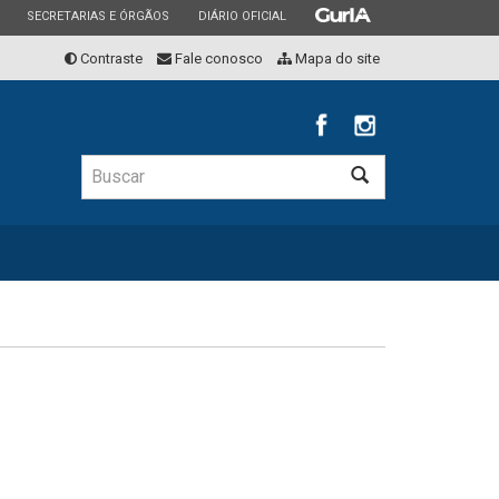
ESTADO
ESTADO
ESTADO
SECRETARIAS E ÓRGÃOS
DIÁRIO OFICIAL
Contraste
Fale conosco
Mapa do site
Buscar
Buscar