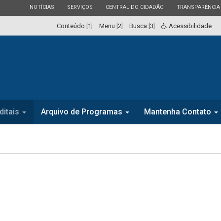
ESTADO
ESTADO
ESTADO
ESTADO
NOTÍCIAS
SERVIÇOS
CENTRAL DO CIDADÃO
TRANSPARÊNCIA
Conteúdo [1]
Menu [2]
Busca [3]
Acessibilidade
ditais
Arquivo de Programas
Mantenha Contato