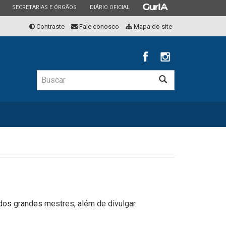
ESTADO
ESTADO
ESTADO
SECRETARIAS E ÓRGÃOS
DIÁRIO OFICIAL
Contraste
Fale conosco
Mapa do site
Buscar
Buscar
os grandes mestres, além de divulgar