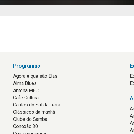
Programas
E
Agora é que são Elas
E
Alma Blues
E
Antena MEC
Café Cultura
A
Cantos do Sul da Terra
A
Clássicos da manhã
A
Clube do Samba
A
Conexão 30
A
Contemporânea