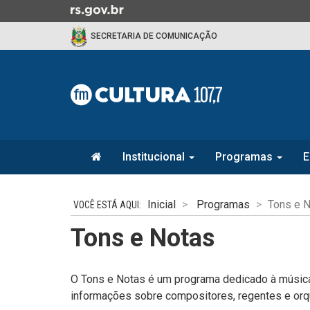
Ir
para
SECRETARIA DE COMUNICAÇÃO
o
conteúdo
Ir
para
o
menu
Ir
Início
para
Institucional
Programas
E
do
a
menu
Início
busca
do
Inicial
Programas
Tons e 
conteúdo
Tons e Notas
O Tons e Notas é um programa dedicado à música
informações sobre compositores, regentes e orq