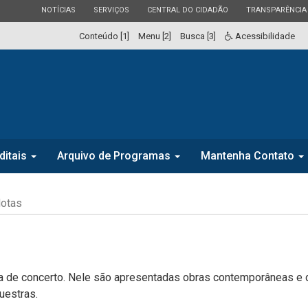
ESTADO
ESTADO
ESTADO
ESTADO
NOTÍCIAS
SERVIÇOS
CENTRAL DO CIDADÃO
TRANSPARÊNCIA
Conteúdo [1]
Menu [2]
Busca [3]
Acessibilidade
ditais
Arquivo de Programas
Mantenha Contato
Notas
 de concerto. Nele são apresentadas obras contemporâneas e d
uestras.