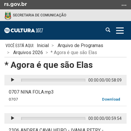
Ir
para
SECRETARIA DE COMUNICAÇÃO
o
conteúdo
Abrir
Alter
Ir
a
a
para
Início
busca
nave
o
Inicial
Arquivo de Programas
do
menu
Arquivos 2026
* Agora é que são Elas
conteúdo
Ir
* Agora é que são Elas
para
a
busca
00:00:00
/
00:58:09
0707 NINA FOLA.mp3
0707
Download
00:00:00
/
00:59:54
2306 ANDREA CAVALHEIRO - IVANIA PETRY -