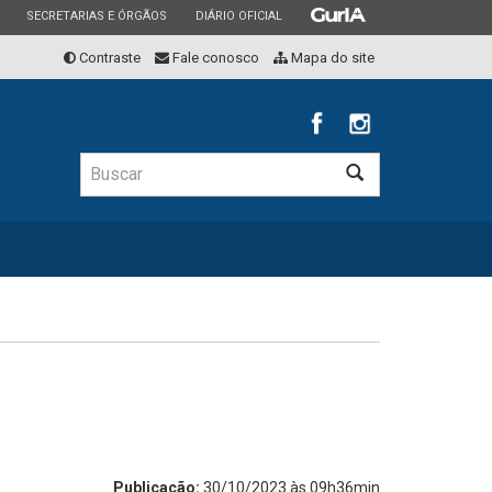
ESTADO
ESTADO
ESTADO
SECRETARIAS E ÓRGÃOS
DIÁRIO OFICIAL
Contraste
Fale conosco
Mapa do site
Buscar
Buscar
Publicação:
30/10/2023 às 09h36min