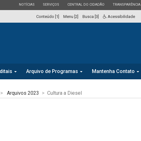
ESTADO
ESTADO
ESTADO
ESTADO
NOTÍCIAS
SERVIÇOS
CENTRAL DO CIDADÃO
TRANSPARÊNCIA
Conteúdo [1]
Menu [2]
Busca [3]
Acessibilidade
ditais
Arquivo de Programas
Mantenha Contato
Arquivos 2023
Cultura a Diesel