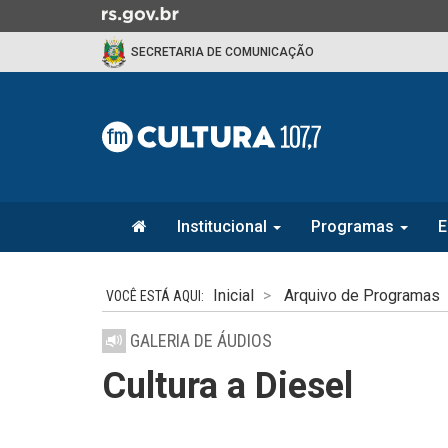
Ir
para
SECRETARIA DE COMUNICAÇÃO
o
conteúdo
Ir
para
o
menu
Ir
Início
para
Institucional
Programas
E
do
a
menu
Início
busca
do
Inicial
Arquivo de Programas
conteúdo
GALERIA DE ÁUDIOS
Cultura a Diesel