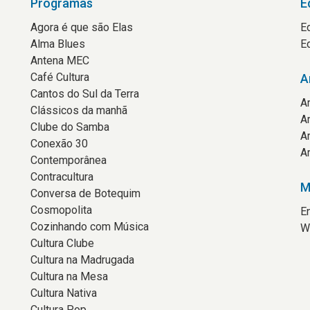
Programas
E
Agora é que são Elas
E
Alma Blues
E
Antena MEC
Café Cultura
A
Cantos do Sul da Terra
A
Clássicos da manhã
A
Clube do Samba
A
Conexão 30
A
Contemporânea
Contracultura
M
Conversa de Botequim
Cosmopolita
E
Cozinhando com Música
W
Cultura Clube
Cultura na Madrugada
Cultura na Mesa
Cultura Nativa
Cultura Pop