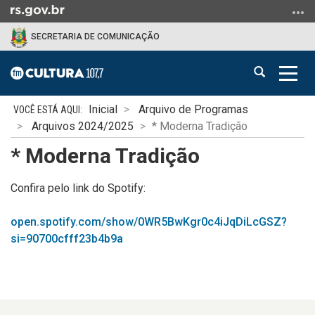
Ir
para
SECRETARIA DE COMUNICAÇÃO
o
conteúdo
Abrir
Alter
Ir
a
a
para
Início
busca
nave
o
Inicial
Arquivo de Programas
do
menu
Arquivos 2024/2025
* Moderna Tradição
conteúdo
Ir
* Moderna Tradição
para
a
Confira pelo link do Spotify:
busca
open.spotify.com/show/0WR5BwKgr0c4iJqDiLcGSZ?
si=90700cfff23b4b9a