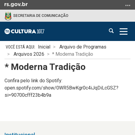
Ir
para
SECRETARIA DE COMUNICAÇÃO
o
conteúdo
Abrir
Alter
Ir
a
a
para
Início
busca
nave
o
Inicial
Arquivo de Programas
do
menu
Arquivos 2026
* Moderna Tradição
conteúdo
Ir
* Moderna Tradição
para
a
Confira pelo link do Spotify:
busca
open.spotify.com/show/0WR5BwKgr0c4iJqDiLcGSZ?
si=90700cfff23b4b9a
Institucional