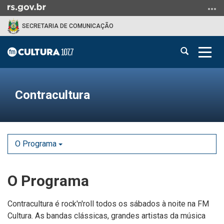
Ir
para
SECRETARIA DE COMUNICAÇÃO
o
conteúdo
Abrir
Alter
Ir
a
a
para
Início
busca
nave
o
do
menu
Contracultura
conteúdo
Ir
para
a
busca
O Programa
O Programa
Contracultura é rock'n'roll todos os sábados à noite na FM
Cultura. As bandas clássicas, grandes artistas da música