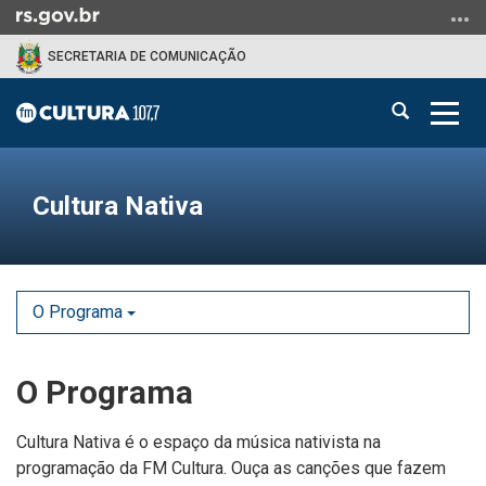
Ir
para
SECRETARIA DE COMUNICAÇÃO
o
conteúdo
Abrir
Alter
Ir
a
a
para
Início
busca
nave
o
do
menu
Cultura Nativa
conteúdo
Ir
para
a
busca
O Programa
O Programa
Cultura Nativa é o espaço da música nativista na
programação da FM Cultura. Ouça as canções que fazem